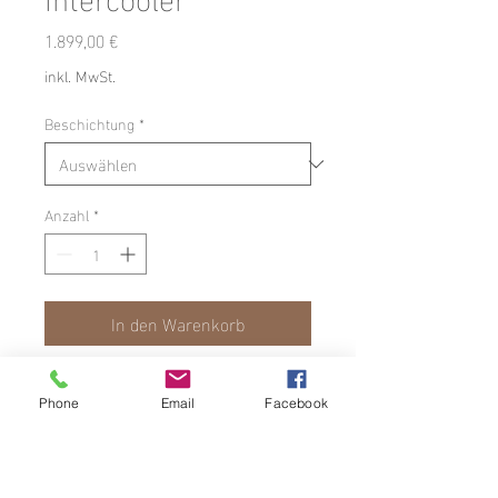
Preis
1.899,00 €
inkl. MwSt.
Beschichtung
*
Anzahl
*
In den Warenkorb
Upgrade Ladeluftkühler Kit für den
Phone
Email
Facebook
Audi S1 8X
Dieser Ladeluftkühler bietet für
Extremumbauten genau das