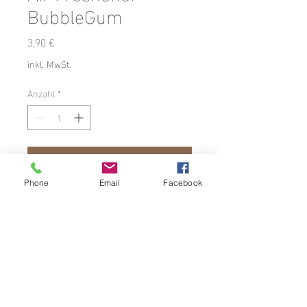
BubbleGum
Preis
3,90 €
inkl. MwSt.
Anzahl
*
In den Warenkorb
Phone
Email
Facebook
Unser AirFreshener im großen
runden TD Logo /// BubbleGum
Die Lieferung der Ware beträgt
innerhalb von 3-5 Werktagen.
Impressum
Widerrufsbelehrung
AGB
Datenschutz